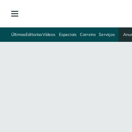
Últimas
Editorias
Vídeos
Especiais
Carreira
Serviços
Anun