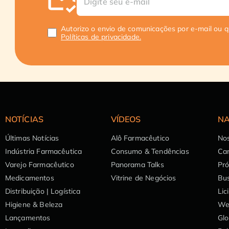
Autorizo o envio de comunicações por e-mail ou 
Políticas de privacidade.
NOTÍCIAS
VÍDEOS
NA
Últimas Notícias
Alô Farmacêutico
Nos
Indústria Farmacêutica
Consumo & Tendências
Can
Varejo Farmacêutico
Panorama Talks
Pr
Medicamentos
Vitrine de Negócios
Bu
Distribuição | Logística
Lic
Higiene & Beleza
We
Lançamentos
Glo