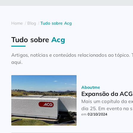
Home
Blog
Tudo sobre Acg
Tudo sobre
Acg
Artigos, notícias e conteúdos relacionados ao tópico
aqui.
Aboutme
Expansão da ACG 
Mais um capítulo da ex
dia 25. Em evento na s
em
02/10/2024
fabricação de cápsulas
inaugurou uma nova ár
quadrados, totalizando