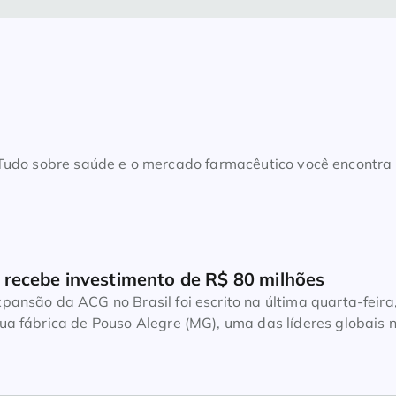
. Tudo sobre saúde e o mercado farmacêutico você encontra
recebe investimento de R$ 80 milhões
pansão da ACG no Brasil foi escrito na última quarta-feira
ua fábrica de Pouso Alegre (MG), uma das líderes globais 
 vazias e maquinários para a indústria farmacêutica
ea produtiva de aproximadamente três mil metros
 17,3 mil metros […]