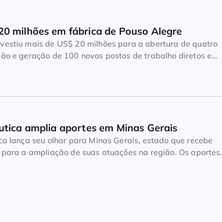
0 milhões em fábrica de Pouso Alegre
vestiu mais de US$ 20 milhões para a abertura de quatro
ção e geração de 100 novos postos de trabalho diretos e
ca em Pouso Alegre (MG), especializada na produção de
ões são do G1 e do Diário do Comércio. A capacidade da
utica amplia aportes em Minas Gerais
ca lança seu olhar para Minas Gerais, estado que recebe
r para a ampliação de suas atuações na região. Os aportes
1,1 bi. As empresas do setor que se movimentam nesse
 Biolab, que está concluindo as obras de seu complexo fabri