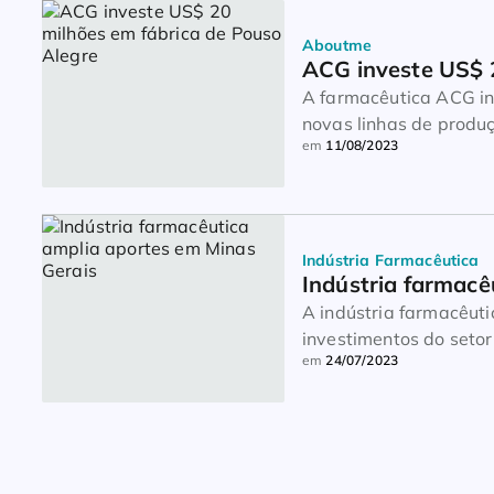
Aboutme
ACG investe US$ 2
A farmacêutica ACG in
novas linhas de produ
em
11/08/2023
indiretos de sua fábri
cápsulas. As informaç
planta foi […]
Indústria Farmacêutica
Indústria farmacê
A indústria farmacêuti
investimentos do seto
em
24/07/2023
superam a casa do R$ 
sentido são a nacional
em […]