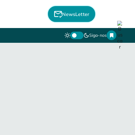
NewsLetter
Siga-nos