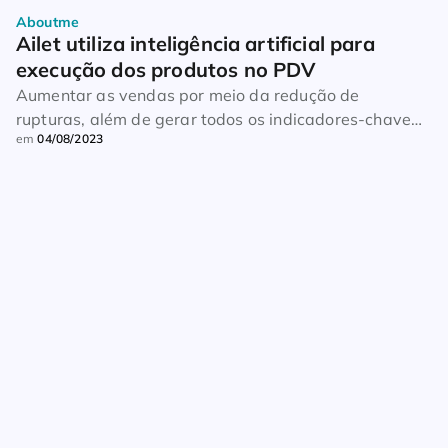
Aboutme
Ailet utiliza inteligência artificial para 
execução dos produtos no PDV
Aumentar as vendas por meio da redução de
rupturas, além de gerar todos os indicadores-chave
em
04/08/2023
de execução no ponto de venda com apenas uma foto.
Essa é a proposta da Ailet, empresa europeia que
utiliza a inteligência artificial (IA) para produzir dados
acurados sobre a performance do mix na loja física.
“Não se trata apenas […]