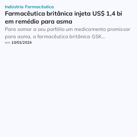
Indústria Farmacêutica
Farmacêutica britânica injeta US$ 1,4 bi 
em remédio para asma
Para somar a seu porfólio um medicamento promissor
para asma, a farmacêutica britânica GSK
em
10/01/2024
desembolsará US$ 1,4 bilhão (R$ 6,8 bilhões) na
compra da Aiolos Bio. As informações são do Valor
Econômico. No anúncio do negócio, feito na última
terça-feira, dia 9, o laboratório justificou a aquisição
afirmando que o remédio para asma, atualmente em
[…]