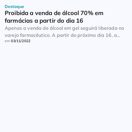
Destaque
Proibida a venda de álcool 70% em 
farmácias a partir do dia 16
Apenas a venda de álcool em gel seguirá liberada no
varejo farmacêutico. A partir do próximo dia 16, a
em
03/11/2022
venda da versão líquida do álcool 70% em farmácias
está proibida. Devido à pandemia, a Anvisa liberou a
venda do produto ao consumidor final. Com o fim da
emergência em saúde pública nacional, várias
medidas foram […]