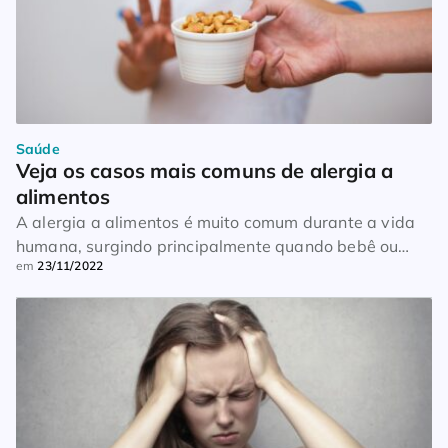
Saúde
Veja os casos mais comuns de alergia a 
alimentos
A alergia a alimentos é muito comum durante a vida
humana, surgindo principalmente quando bebê ou
em
23/11/2022
criança. Muitas comidas ou pequenas substâncias
inclusas nos alimentos são responsáveis por causar
sintomas que variam de mais simples a perigosos.
Não necessariamente a alergia acompanha a vida
toda de uma pessoa. Muitos descobrem quando
adulto, já que possivelmente as […]