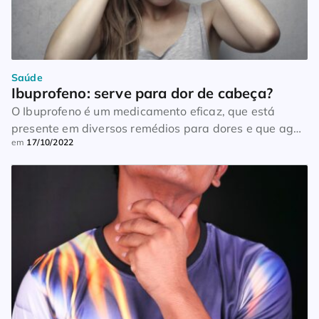
Saúde
Ibuprofeno: serve para dor de cabeça?
O Ibuprofeno é um medicamento eficaz, que está
presente em diversos remédios para dores e que age
em
17/10/2022
em inflamações menores. O anti-inflamatório é um dos
principais nomes relacionados a alguns tratamentos
simples, como o de dor de cabeça, de dores pelo
corpo, e da febre por exemplo. O anti-inflamatório é
prático por se tratar de […]