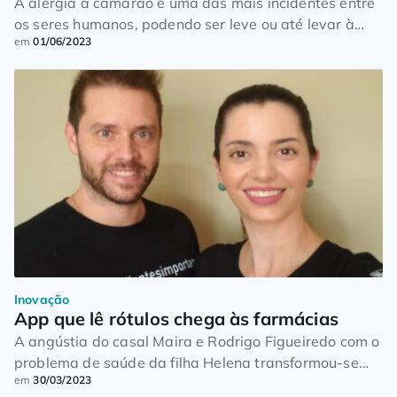
A alergia a camarão é uma das mais incidentes entre
os seres humanos, podendo ser leve ou até levar à
em
01/06/2023
morte. Ela é identificada através de sintomas, que
geralmente surgem de maneira rápida e agressiva
logo após o consumo ou a inalação do cheiro do
camarão. Pode variar entre sintomas como
vermelhidões na pele, coceira, […]
Inovação
App que lê rótulos chega às farmácias
A angústia do casal Maira e Rodrigo Figueiredo com o
problema de saúde da filha Helena transformou-se
em
30/03/2023
em uma startup inclusiva para pessoas com restrição