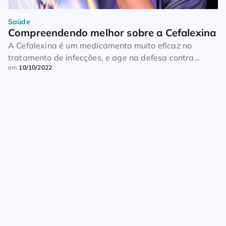
Saúde
Compreendendo melhor sobre a Cefalexina
A Cefalexina é um medicamento muito eficaz no
tratamento de infecções, e age na defesa contra
em
10/10/2022
bactérias no corpo humano. Sendo assim, se classifica
como antibiótico do grupo das cefalosporinas. Vamos
entender um pouco de que maneira ele atua em nosso
corpo humano, suas limitações, formas de uso e
adversidades. Serve para que? A Cefalexina […]