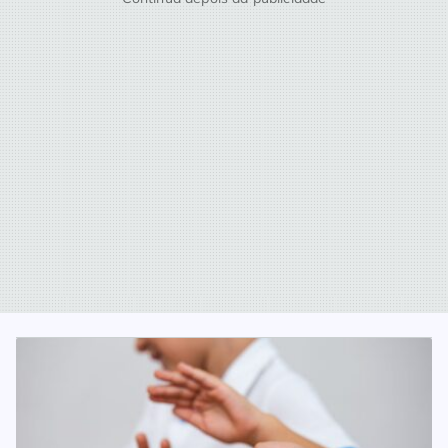
Normalmente, as chamadas reações de
hipersensibilidade a medicamentos surgem minutos
após a ingestão da substância. Os sintomas mais […]