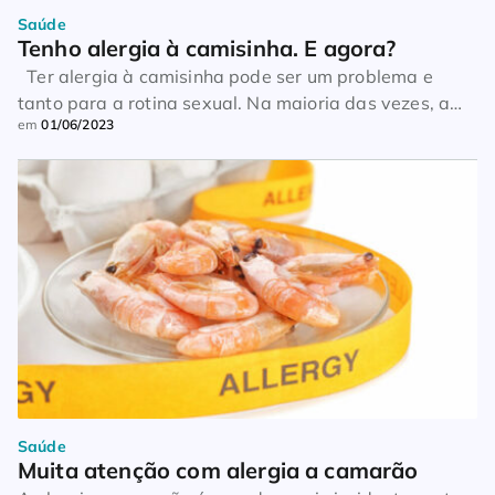
Saúde
Tenho alergia à camisinha. E agora?
Ter alergia à camisinha pode ser um problema e
tanto para a rotina sexual. Na maioria das vezes, a
em
01/06/2023
reação alérgica é causada por uma das muitas
substâncias existentes no preservativo, que é
geralmente o látex. Também pode ser uma
consequência de componentes do lubrificante da
camisinha, que contém espermicidas – estes, os
responsáveis […]
Saúde
Muita atenção com alergia a camarão