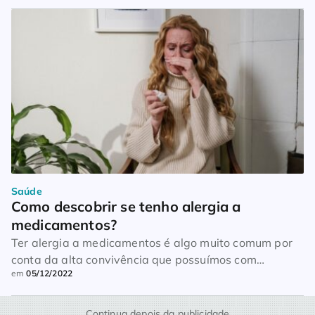
alimentar. A NuRÓTULO desenvolveu um app gratuito
que lê rótulos de produtos indicando a presença de
algum ingrediente que possa causar alergia. Agora
estenderá a operação para medicamentos, a partir
[…]
Saúde
Como descobrir se tenho alergia a 
medicamentos?
Ter alergia a medicamentos é algo muito comum por
conta da alta convivência que possuímos com
em
05/12/2022
remédios. O sistema imunológico recebe a dose como
se fosse um intruso no organismo, e para eliminá-lo
produz anticorpos, refletidos nas reações.
Continua depois da publicidade