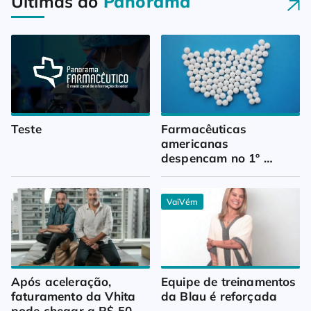
Últimas do
Panorama
Teste
Farmacêuticas 
americanas 
despencam no 1º 
trimestre
VaiVém
Após aceleração, 
Equipe de treinamentos 
faturamento da Vhita 
da Blau é reforçada
pode chegar a R$ 50 