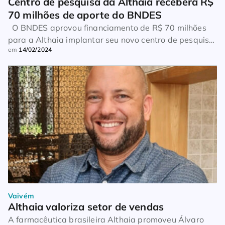
Centro de pesquisa da Althaia receberá R$ 
70 milhões de aporte do BNDES
O BNDES aprovou financiamento de R$ 70 milhões
para a Althaia implantar seu novo centro de pesquisa
em
14/02/2024
para o desenvolvimento de medicamentos em Atibaia
(SP). O projeto foi integralmente financiado no âmbito
do Programa BNDES Mais Inovação, e ampliará em
cinco vezes a área dedicada às atividades de
pesquisa e inovação da farmacêutica. “O […]
Vaivém
Althaia valoriza setor de vendas
A farmacêutica brasileira Althaia promoveu Álvaro