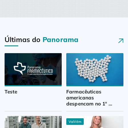
Últimas do
Panorama
Teste
Farmacêuticas 
americanas 
despencam no 1º 
trimestre
VaiVém