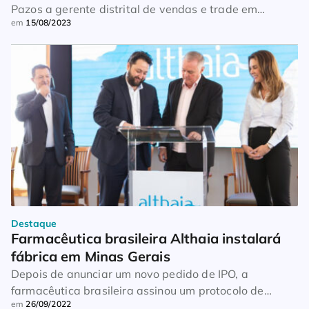
Pazos a gerente distrital de vendas e trade em
em
15/08/2023
Fortaleza (CE). Durante o último ano, ele atuou como
supervisor do mesmo setor. Soma mais de 20 anos de
experiência no comercial, marketing promocional e
merchandising de grandes empresas nacionais. Entre
elas estão a Telefônica, a Votorantim Cimentos e o […]
Destaque
Farmacêutica brasileira Althaia instalará 
fábrica em Minas Gerais
Depois de anunciar um novo pedido de IPO, a
farmacêutica brasileira assinou um protocolo de
em
26/09/2022
intenções para instalar uma fábrica na cidade de