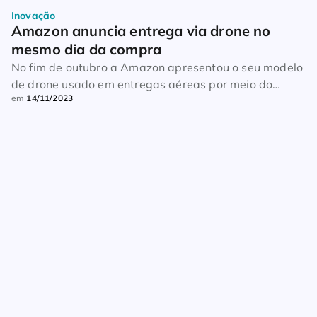
Inovação
Amazon anuncia entrega via drone no 
mesmo dia da compra
No fim de outubro a Amazon apresentou o seu modelo
de drone usado em entregas aéreas por meio do
em
14/11/2023
programa Prime Air. Em breve, a varejista também
pretende expandir o programa de drones para mais
países como Reino Unido e Itália. Lançado há uma
década, somente nos últimos anos ela conseguiu
iniciar os testes práticos. […]