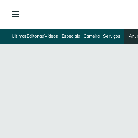
Últimas
Editorias
Vídeos
Especiais
Carreira
Serviços
Anun