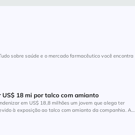
. Tudo sobre saúde e o mercado farmacêutico você encontra
r US$ 18 mi por talco com amianto
 indenizar em US$ 18,8 milhões um jovem que alega ter
evido à exposição ao talco com amianto da companhia. A
 um júri na terça-feira, dia 18, em mais um revés para a
resolver milhares de processos semelhantes relacionados 