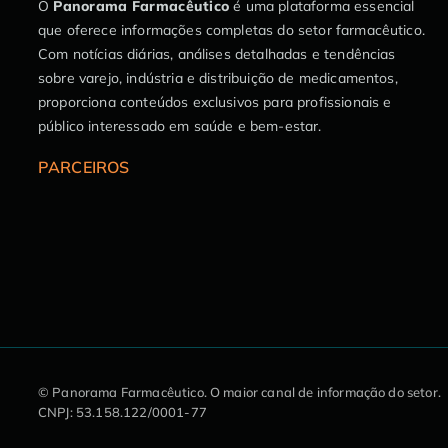
O
Panorama Farmacêutico
é uma plataforma essencial
que oferece informações completas do setor farmacêutico.
Com notícias diárias, análises detalhadas e tendências
sobre varejo, indústria e distribuição de medicamentos,
proporciona conteúdos exclusivos para profissionais e
público interessado em saúde e bem-estar.
PARCEIROS
Este site utiliza cookies 🍪 para
oferecer uma melhor experiê
© Panorama Farmacêutico.
O maior canal de informação do setor.
preferências a qualquer momento acessando nossa
política de 
CNPJ: 53.158.122/0001-77