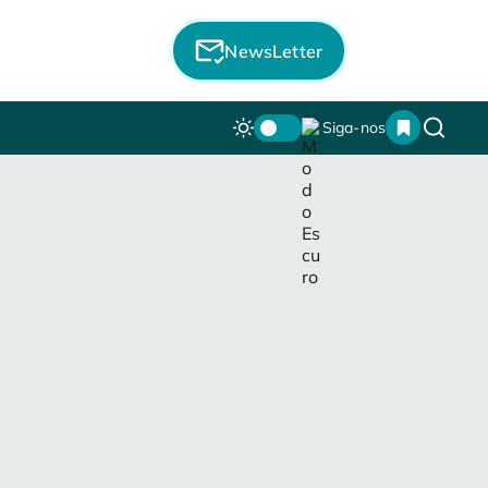
NewsLetter
Siga-nos