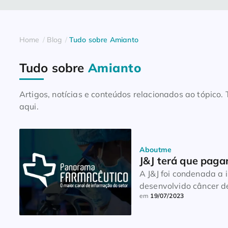
Home
Blog
Tudo sobre Amianto
Tudo sobre
Amianto
Artigos, notícias e conteúdos relacionados ao tópico
aqui.
Aboutme
J&J terá que paga
A J&J foi condenada a
desenvolvido câncer d
em
19/07/2023
decisão foi tomada por
companhia, que busca 
uso do […]