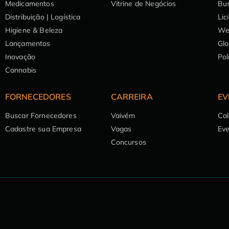
Medicamentos
Vitrine de Negócios
Bu
Distribuição | Logística
Lic
Higiene & Beleza
We
Lançamentos
Glo
Inovação
Pol
Cannabis
FORNECEDORES
CARREIRA
EV
Buscar Fornecedores
Vaivém
Cal
Cadastre sua Empresa
Vagas
Ev
Concursos
ncia de navegação
e leitura. Você pode revisar e ajustar suas
privacidade
.