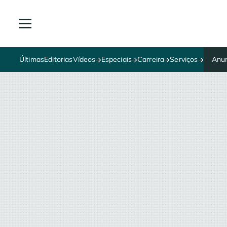
Últimas
Editorias
Vídeos
Especiais
Carreira
Serviços
Anun