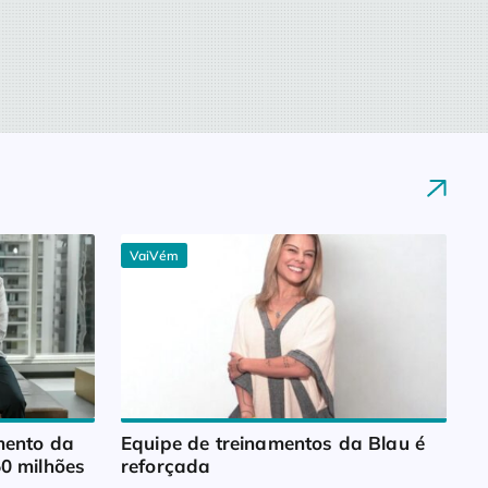
VaiVém
ento da 
Equipe de treinamentos da Blau é 
0 milhões
reforçada