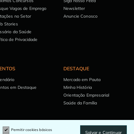
óximos Concursos
Siga nosso Feed
sque Vagas de Emprego
Newsletter
itações no Setor
Anuncie Conosco
b Stories
ssário da Saúde
ítica de Privacidade
ENTOS
DESTAQUE
endário
Mercado em Pauta
entos em Destaque
Minha História
Orientação Empresarial
Saúde da Família
Permitir cookies básicos
Salvar e Continuar