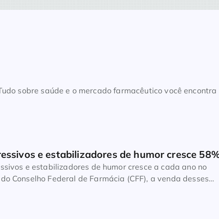
. Tudo sobre saúde e o mercado farmacêutico você encontra
essivos e estabilizadores de humor cresce 58
sivos e estabilizadores de humor cresce a cada ano no
 do Conselho Federal de Farmácia (CFF), a venda desses
 cerca de 58% entre os anos de 2017 e 2021. Segundo
l’ara, do Jornal da USP, a população brasileira recorre de
 fármacos em […]