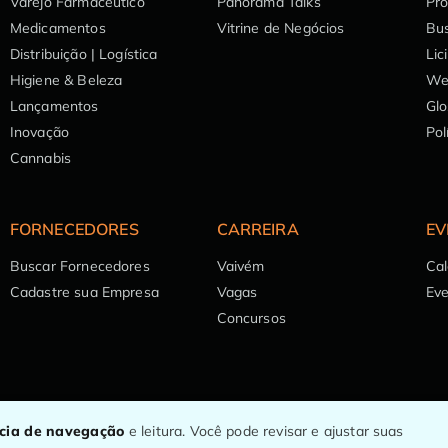
Varejo Farmacêutico
Panorama Talks
Pr
Medicamentos
Vitrine de Negócios
Bu
Distribuição | Logística
Lic
Higiene & Beleza
We
Lançamentos
Glo
Inovação
Pol
Cannabis
FORNECEDORES
CARREIRA
EV
Buscar Fornecedores
Vaivém
Cal
Cadastre sua Empresa
Vagas
Ev
Concursos
ncia de navegação
e leitura. Você pode revisar e ajustar suas