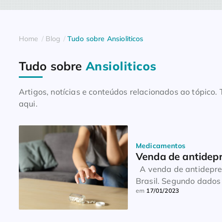
Home
Blog
Tudo sobre Ansioliticos
Tudo sobre
Ansioliticos
Artigos, notícias e conteúdos relacionados ao tópico
aqui.
Medicamentos
Venda de antidepr
A venda de antidepres
Brasil. Segundo dados
em
17/01/2023
medicamentos cresceu
reportagem de João Dal
forma progressiva aos