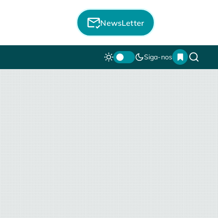
NewsLetter
Siga-nos