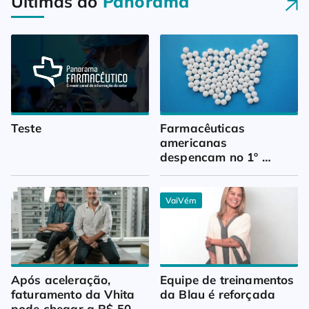
Últimas do
Panorama
Teste
Farmacêuticas 
americanas 
despencam no 1º 
trimestre
VaiVém
Após aceleração, 
Equipe de treinamentos 
faturamento da Vhita 
da Blau é reforçada
pode chegar a R$ 50 