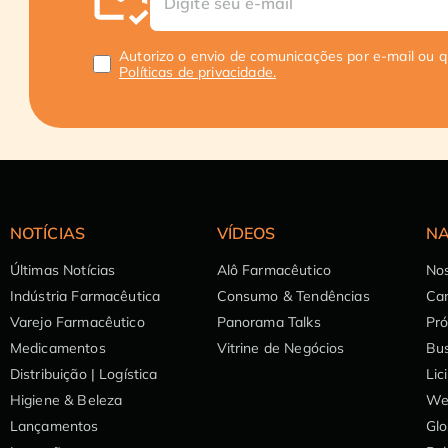
Autorizo o envio de comunicações por e-mail ou 
Políticas de privacidade.
NOTÍCIAS
VÍDEOS
NA
Últimas Notícias
Alô Farmacêutico
Nos
Indústria Farmacêutica
Consumo & Tendências
Can
Varejo Farmacêutico
Panorama Talks
Pr
Medicamentos
Vitrine de Negócios
Bu
Distribuição | Logística
Lic
Higiene & Beleza
We
Lançamentos
Glo