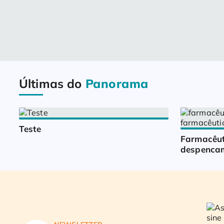
Últimas do
Panorama
Teste
Farmacêut
despencam