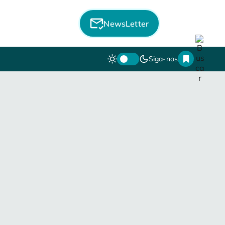
NewsLetter
Siga-nos