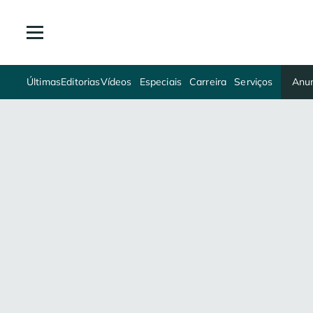
Últimas
Editorias
Vídeos
Especiais
Carreira
Serviços
Anun