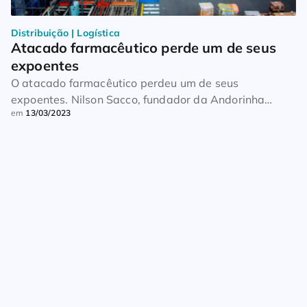
Distribuição | Logística
Atacado farmacêutico perde um de seus 
expoentes
O atacado farmacêutico perdeu um de seus
expoentes. Nilson Sacco, fundador da Andorinha
em
13/03/2023
Distribuidora, faleceu neste domingo. O velório está
sendo realizado no Cemitério Parque das Aleias, em
Campinas (SP) e o sepultamento acontece às 12h.
Uma das principais empresas do setor, a Andorinha
construiu sua trajetória na Região Metropolitana de
Campinas. Iniciou operações no […]