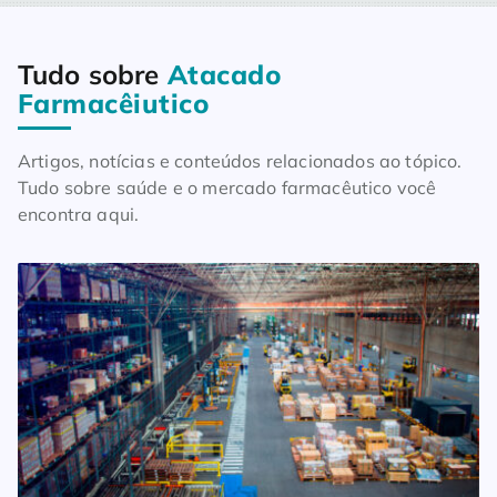
Tudo sobre
Atacado
Home
Blog
Tudo sobre Atacado Farmacêiutico
Farmacêiutico
Artigos, notícias e conteúdos relacionados ao tópico.
Tudo sobre saúde e o mercado farmacêutico você
encontra aqui.