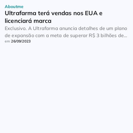
Aboutme
Ultrafarma terá vendas nos EUA e 
licenciará marca
Exclusivo. A Ultrafarma anuncia detalhes de um plano
de expansão com a meta de superar R$ 3 bilhões de
em
26/09/2023
faturamento ainda este ano. Entre as estratégias está
a atuação nos Estados Unidos, a abertura de um
processo de licenciamento de farmácias e uma
operação de atacado voltada para PDVs
independentes. Os investimentos estimados somam
R$ […]