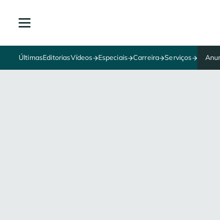
Últimas
Editorias
Vídeos
Especiais
Carreira
Serviços
Anun