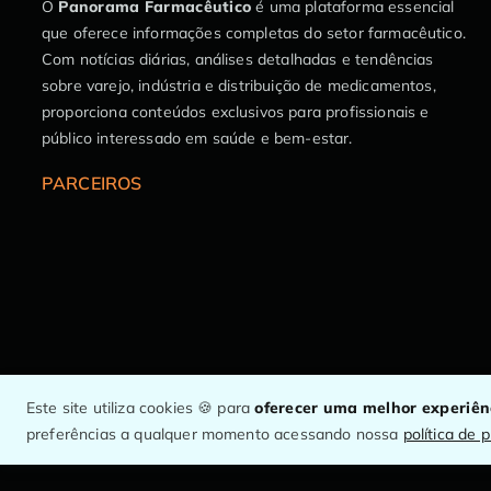
O
Panorama Farmacêutico
é uma plataforma essencial
que oferece informações completas do setor farmacêutico.
Com notícias diárias, análises detalhadas e tendências
sobre varejo, indústria e distribuição de medicamentos,
proporciona conteúdos exclusivos para profissionais e
público interessado em saúde e bem-estar.
PARCEIROS
Este site utiliza cookies 🍪 para
oferecer uma melhor experiê
© Panorama Farmacêutico.
O maior canal de informação do setor.
preferências a qualquer momento acessando nossa
política de 
CNPJ: 53.158.122/0001-77