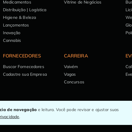
Medicamentos
Vitrine de Negócios
Bu
Distribuição | Logística
Lic
Higiene & Beleza
We
Lançamentos
Glo
Inovação
Pol
Cannabis
FORNECEDORES
CARREIRA
EV
Buscar Fornecedores
Vaivém
Cal
Cadastre sua Empresa
Vagas
Ev
Concursos
ncia de navegação
e leitura. Você pode revisar e ajustar suas
privacidade
.