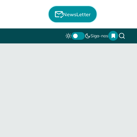
NewsLetter
Siga-nos