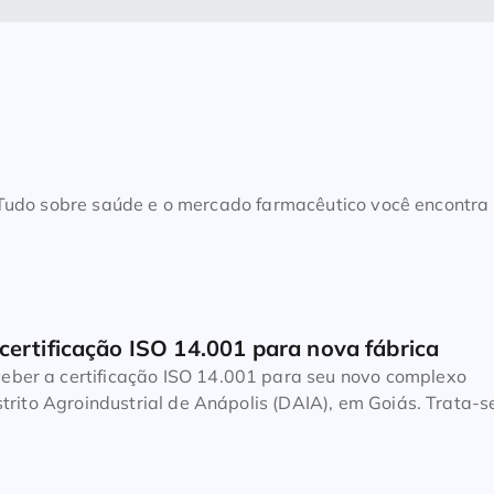
. Tudo sobre saúde e o mercado farmacêutico você encontra
certificação ISO 14.001 para nova fábrica
eber a certificação ISO 14.001 para seu novo complexo
istrito Agroindustrial de Anápolis (DAIA), em Goiás. Trata-s
l mais importante para sistemas de gestão ambiental.
 pela DNV, o selo representa o reconhecimento e a chanc
o há um ano pela […]