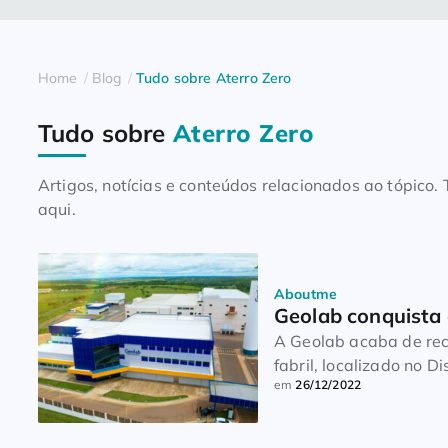
Home
Blog
Tudo sobre Aterro Zero
Tudo sobre
Aterro Zero
Artigos, notícias e conteúdos relacionados ao tópico
aqui.
Aboutme
Geolab conquista 
A Geolab acaba de rec
fabril, localizado no D
em
26/12/2022
da norma internaciona
Concedido em novembro
de um trabalho iniciad