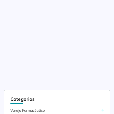
Ativa Logística aposta no Sul por conta da crescente
demanda da indústria na área da saúde. O setor
convive com a carência de parceiros especializados
que agreguem […]
Categorias
Varejo Farmacêutico