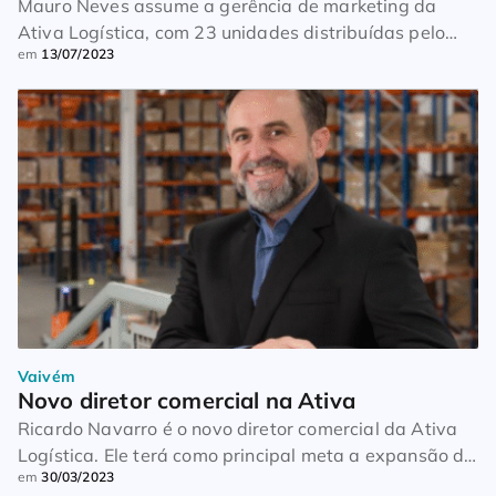
Mauro Neves assume a gerência de marketing da
Ativa Logística, com 23 unidades distribuídas pelo
em
13/07/2023
país. Ao todo, ele já soma mais de 30 anos de
experiência no setor. “Uma das minhas prioridades
será emprestar meu conhecimento à elaboração de
estratégias de geração de demanda junto aos
fabricantes de medicamentos”, comenta. Até 2021, o
executivo […]
Vaivém
Novo diretor comercial na Ativa
Ricardo Navarro é o novo diretor comercial da Ativa
Logística. Ele terá como principal meta a expansão de
em
30/03/2023
negócios da operadora para a Região Sul do país. “A