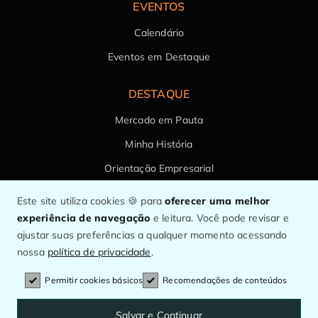
EVENTOS
Calendário
Eventos em Destaque
DESTAQUE
Mercado em Pauta
Minha História
Orientação Empresarial
Saúde da Família
Este site utiliza cookies 🍪 para
oferecer uma melhor
experiência de navegação
e leitura. Você pode revisar e
ajustar suas preferências a qualquer momento acessando
nossa
política de privacidade
.
© Panorama Farmacêutico.
O maior canal de informação do setor.
Permitir cookies básicos
Recomendações de conteúdos
CNPJ: 53.158.122/0001-77
Salvar e Continuar