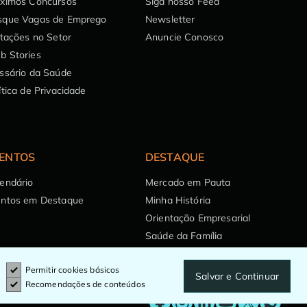
óximos Concursos
Siga nosso Feed
sque Vagas de Emprego
Newsletter
itações no Setor
Anuncie Conosco
b Stories
ssário da Saúde
ítica de Privacidade
ENTOS
DESTAQUE
endário
Mercado em Pauta
entos em Destaque
Minha História
Orientação Empresarial
Saúde da Família
Permitir cookies básicos
Salvar e Continuar
Recomendações de conteúdos