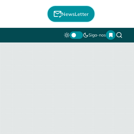
NewsLetter
Siga-nos