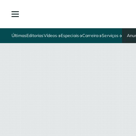
Últimas
Editorias
Vídeos
Especiais
Carreira
Serviços
Anun