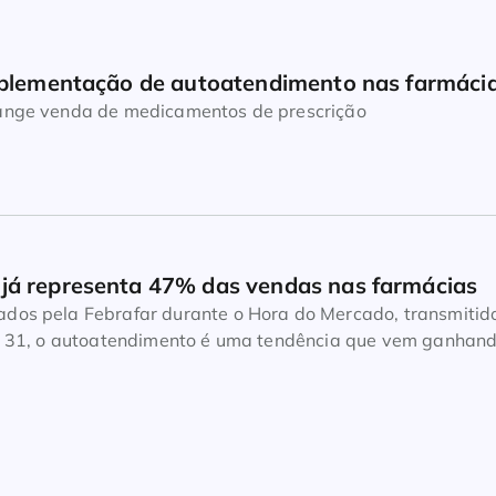
implementação de autoatendimento nas farmáci
ange venda de medicamentos de prescrição
já representa 47% das vendas nas farmácias
dos pela Febrafar durante o Hora do Mercado, transmitid
a, 31, o autoatendimento é uma tendência que vem ganhan
acêutico. Com informações do IQVIA, a federação aponta q
as de produtos de salão (MIPs e não medicamentos) já
total, com uma […]