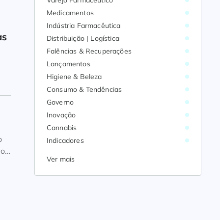
Varejo Farmacêutico
Medicamentos
Indústria Farmacêutica
as
Distribuição | Logística
Falências & Recuperações
Lançamentos
Higiene & Beleza
Consumo & Tendências
Governo
Inovação
Cannabis
o
Indicadores
do
Ver mais
ue