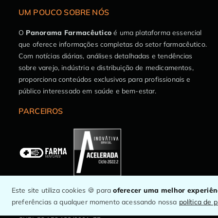
UM POUCO SOBRE NÓS
O
Panorama Farmacêutico
é uma plataforma essencial
que oferece informações completas do setor farmacêutico.
Com notícias diárias, análises detalhadas e tendências
sobre varejo, indústria e distribuição de medicamentos,
proporciona conteúdos exclusivos para profissionais e
público interessado em saúde e bem-estar.
PARCEIROS
Este site utiliza cookies 🍪 para
oferecer uma melhor experiê
preferências a qualquer momento acessando nossa
política de 
© Panorama Farmacêutico.
O maior canal de informação do setor.