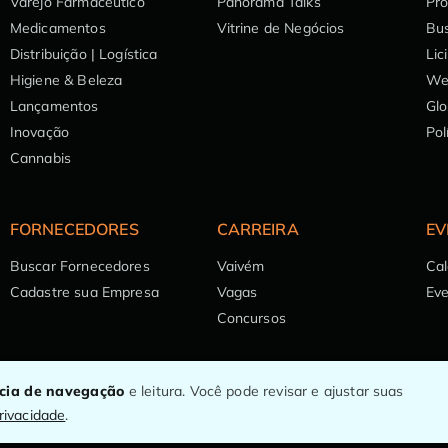
Varejo Farmacêutico
Panorama Talks
Pr
Medicamentos
Vitrine de Negócios
Bu
Distribuição | Logística
Lic
Higiene & Beleza
We
Lançamentos
Glo
Inovação
Pol
Cannabis
FORNECEDORES
CARREIRA
EV
Buscar Fornecedores
Vaivém
Cal
Cadastre sua Empresa
Vagas
Ev
Concursos
ncia de navegação
e leitura. Você pode revisar e ajustar suas
privacidade
.