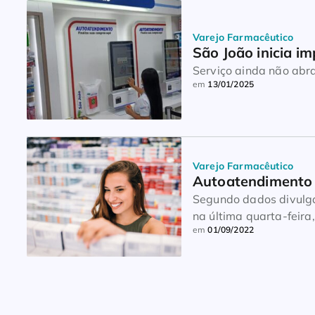
Varejo Farmacêutico
São João inicia 
Serviço ainda não abr
em
13/01/2025
Varejo Farmacêutico
Autoatendimento 
Segundo dados divulga
na última quarta-feir
em
01/09/2022
espaço no varejo farm
as vendas nas farmáci
somam 47% do volume 