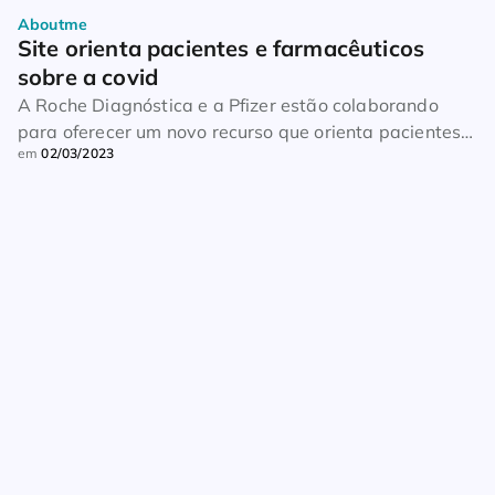
Aboutme
Site orienta pacientes e farmacêuticos 
sobre a covid
A Roche Diagnóstica e a Pfizer estão colaborando
para oferecer um novo recurso que orienta pacientes,
em
02/03/2023
farmacêuticos e outros profissionais de saúde sobre a
covid e como lidar com riscos, sintomas, testes e
opções de tratamento nos Estados Unidos. A parceria
visa simplificar e melhorar o acesso à informação de
saúde relacionada com a doença. […]