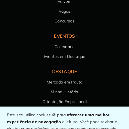
Vaivém
Vagas
Concursos
EVENTOS
Calendário
Eventos em Destaque
DESTAQUE
Mercado em Pauta
Minha História
Orientação Empresarial
Saúde da Família
Este site utiliza cookies 🍪 para
oferecer uma melhor
experiência de navegação
e leitura. Você pode revisar e
ajustar suas preferências a qualquer momento acessando