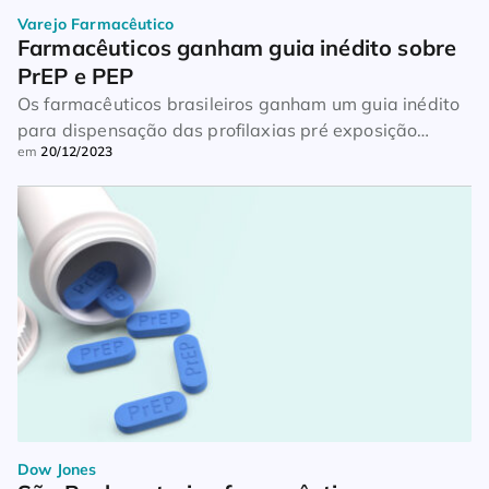
Varejo Farmacêutico
Farmacêuticos ganham guia inédito sobre 
PrEP e PEP
Os farmacêuticos brasileiros ganham um guia inédito
para dispensação das profilaxias pré exposição
em
20/12/2023
(PrEP) e pós exposição (PEP) ao vírus HIV. A iniciativa
partiu do Conselho Federal de Farmácia (CFF), por
meio do Grupo de Trabalho sobre Cuidado
Farmacêutico à População LGBTQIAPN+, e engloba
dois manuais. “Quero registrar algo que é histórico: a
primeira vez […]
Dow Jones