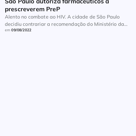
São Paulo autoriza farmacêuticos a 
prescreverem PreP
Alento no combate ao HIV. A cidade de São Paulo
decidiu contrariar a recomendação do Ministério da
em
09/08/2022
Saúde e manterá a autorização para farmacêuticos
prescreverem a PrEP, como é chamada a Profilaxia
Pré-Exposição ao HIV. A medida abrange também a
PEP, utilizada após a exposição. As informações são
da Agência AIDS. Quem anunciou a decisão […]