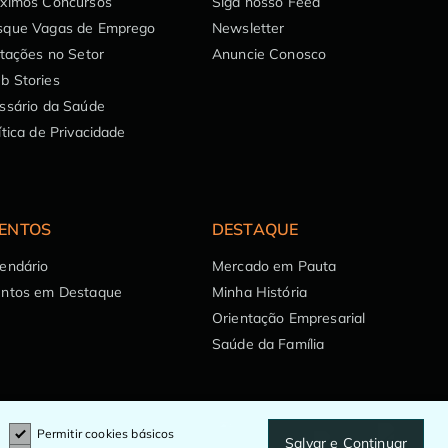
óximos Concursos
Siga nosso Feed
sque Vagas de Emprego
Newsletter
itações no Setor
Anuncie Conosco
b Stories
ssário da Saúde
ítica de Privacidade
ENTOS
DESTAQUE
endário
Mercado em Pauta
entos em Destaque
Minha História
Orientação Empresarial
Saúde da Família
Permitir cookies básicos
Salvar e Continuar