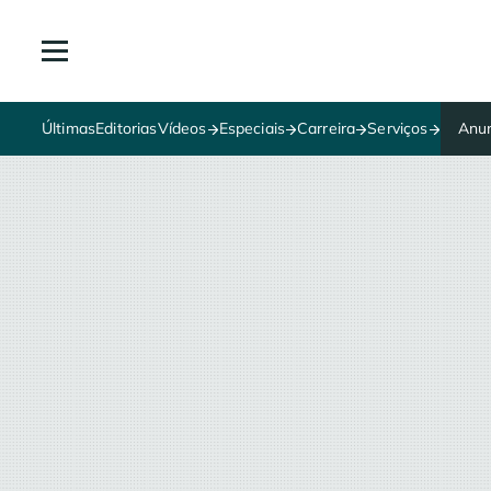
Últimas
Editorias
Vídeos
Especiais
Carreira
Serviços
Anun