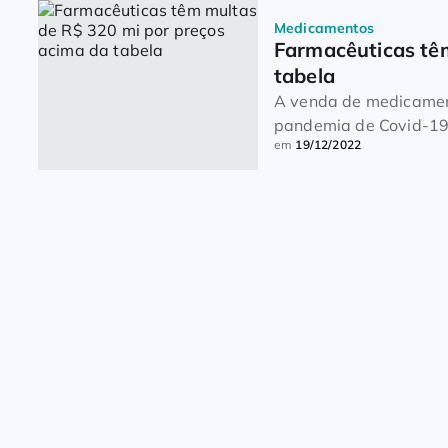
Medicamentos
Farmacêuticas têm
tabela
A venda de medicamen
pandemia de Covid-19,
em
19/12/2022
(Anvisa). Proibida por 
e hospitais federais
abastecer o SUS. As in