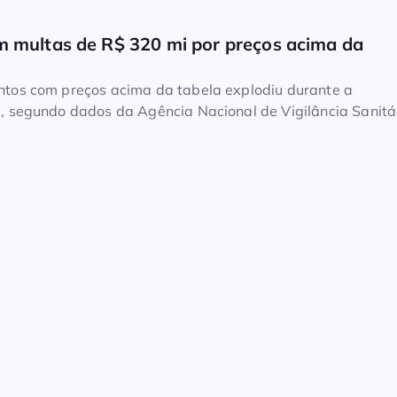
 multas de R$ 320 mi por preços acima da 
tos com preços acima da tabela explodiu durante a
 segundo dados da Agência Nacional de Vigilância Sanitá
lei, essa prática prejudica principalmente prefeituras, esta
, que compram medicamentos em grandes quantidades para
formações são do Repórter Brasil, em matéria de […]