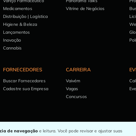
Varejo Farmacêutico
Panorama Talks
Pr
Medicamentos
Vitrine de Negócios
Bu
Distribuição | Logística
Lic
Higiene & Beleza
We
Lançamentos
Glo
Inovação
Pol
Cannabis
FORNECEDORES
CARREIRA
EV
Buscar Fornecedores
Vaivém
Cal
Cadastre sua Empresa
Vagas
Ev
Concursos
ncia de navegação
e leitura. Você pode revisar e ajustar suas