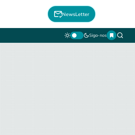
NewsLetter
Siga-nos