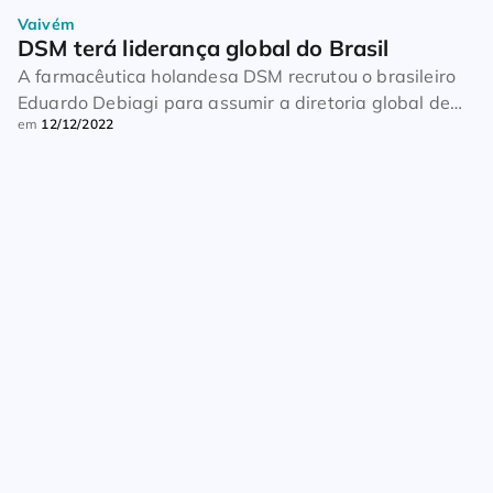
Vaivém
DSM terá liderança global do Brasil
A farmacêutica holandesa DSM recrutou o brasileiro
Eduardo Debiagi para assumir a diretoria global de
em
12/12/2022
gestão estratégica de matérias-primas. O executivo
tem nove anos de atuação na companhia e exercia a
função de diretor sênior de operações regionais na
América Latina. Ele tem 23 anos de experiência em
indústrias dos mais variados ramos, incluindo aviação
[…]