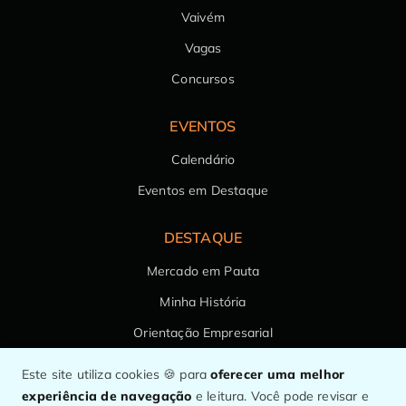
Vaivém
Vagas
Concursos
EVENTOS
Calendário
Eventos em Destaque
DESTAQUE
Mercado em Pauta
Minha História
Orientação Empresarial
Saúde da Família
Este site utiliza cookies 🍪 para
oferecer uma melhor
experiência de navegação
e leitura. Você pode revisar e