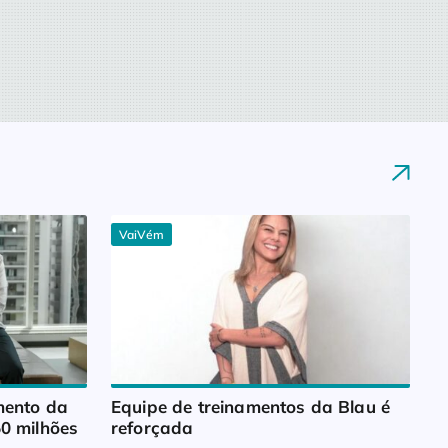
VaiVém
ento da 
Equipe de treinamentos da Blau é 
0 milhões
reforçada