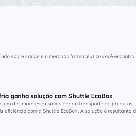
. Tudo sobre saúde e o mercado farmacêutico você encontra
fria ganha solução com Shuttle EcoBox
a, um dos maiores desafios para o transporte de produtos
 eficiência com a Shuttle EcoBox. A solução é resultante 
uttle, transportadora especializada no canal farma; e a
e das caixas térmicas EcoBox VIP + PCM. O objetivo é garan