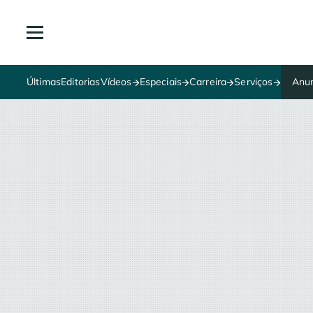
Últimas
Editorias
Vídeos
Especiais
Carreira
Serviços
Anun