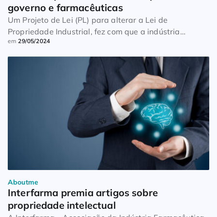
governo e farmacêuticas
Um Projeto de Lei (PL) para alterar a Lei de
Propriedade Industrial, fez com que a indústria
em
29/05/2024
farmacêutica ligasse seu alerta vermelho. As
informações são da Veja. O Supremo Tribunal Federal
(STF) decidiu, há três anos, que era inconstitucional
que as patentes de medicamentos durassem mais do
que 20 anos. Só que o PL em […]
Aboutme
Interfarma premia artigos sobre 
propriedade intelectual