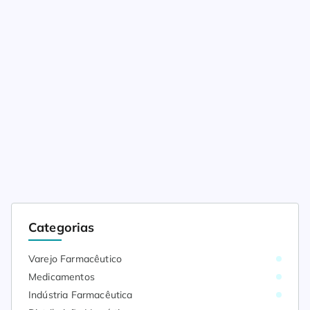
Manufacturers of America (PhRMA). Segundo a
publicação, o país poderia receber centenas de […]
Categorias
Varejo Farmacêutico
Medicamentos
Indústria Farmacêutica