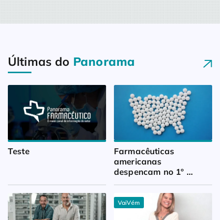
Últimas do
Panorama
Teste
Farmacêuticas 
americanas 
despencam no 1º 
trimestre
VaiVém