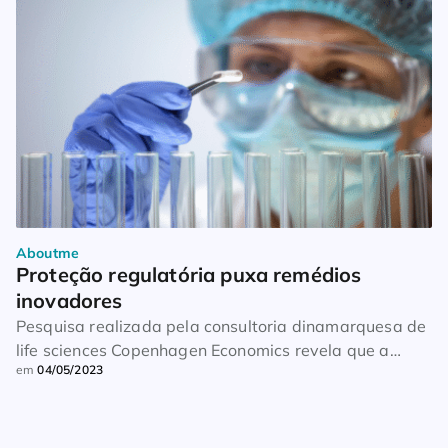
Aboutme
Proteção regulatória puxa remédios 
inovadores
Pesquisa realizada pela consultoria dinamarquesa de
life sciences Copenhagen Economics revela que a
em
04/05/2023
proteção regulatória pode acelerar a inovação na
indústria farmacêutica no Brasil. As informações são
do portal JOTA, com base no estudo encomendado
pela Interfama e pela Pharmaceutical Research and