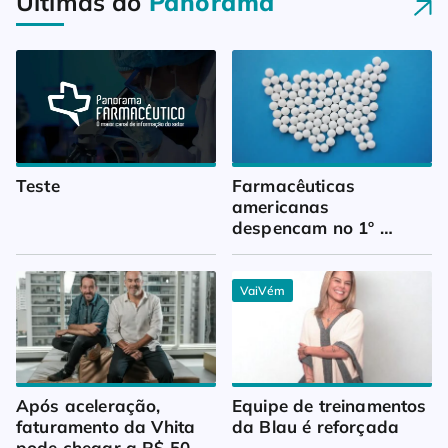
Últimas do
Panorama
Teste
Farmacêuticas 
americanas 
despencam no 1º 
trimestre
VaiVém
Após aceleração, 
Equipe de treinamentos 
faturamento da Vhita 
da Blau é reforçada
pode chegar a R$ 50 