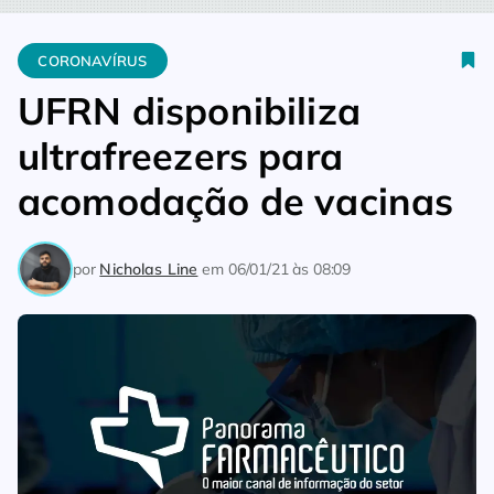
Home
Coronavírus
UFRN disponibiliza ultrafreezers para a
CORONAVÍRUS
UFRN disponibiliza
ultrafreezers para
acomodação de vacinas
por
Nicholas Line
em
06/01/21 às 08:09