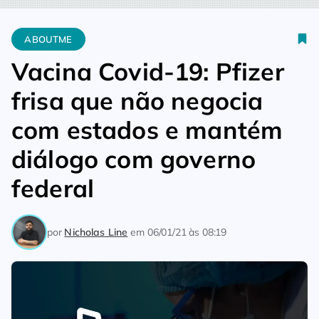
Home
Aboutme
Vacina Covid-19: Pfizer frisa que não nego
ABOUTME
Vacina Covid-19: Pfizer
frisa que não negocia
com estados e mantém
diálogo com governo
federal
por
Nicholas Line
em
06/01/21 às 08:19