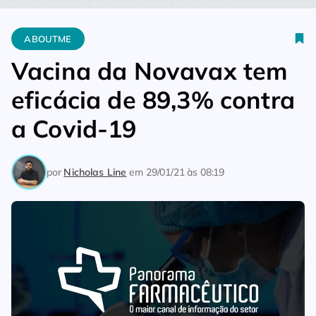
Home
Aboutme
Vacina da Novavax tem eficácia de 89,3% c
ABOUTME
Vacina da Novavax tem
eficácia de 89,3% contra
a Covid-19
por
Nicholas Line
em
29/01/21 às 08:19