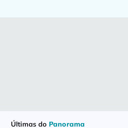
milhões de brasileiros? Aqui, a gente
pensa nisso todos os dias!Temos em
nossa fórmula colaboradores especiais
e é com eles que aprendemos a dar o
nosso melhor diariamente, nos
dedicando […]
Últimas do
Panorama