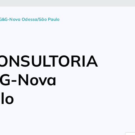
&G-Nova Odessa/São Paulo
CONSULTORIA
G-Nova
lo