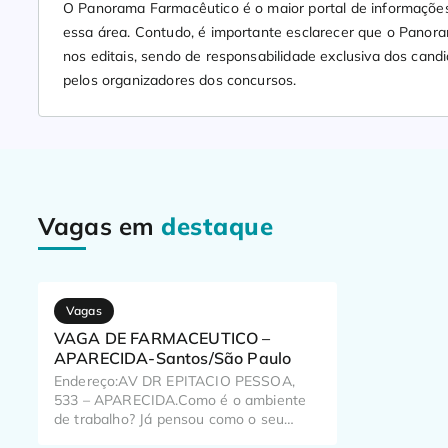
O Panorama Farmacêutico é o maior portal de informações
essa área. Contudo, é importante esclarecer que o Panor
nos editais, sendo de responsabilidade exclusiva dos candi
pelos organizadores dos concursos.
Vagas em
destaque
Vagas
VAGA DE FARMACEUTICO –
APARECIDA-Santos/São Paulo
Endereço:AV DR EPITACIO PESSOA,
533 – APARECIDA.Como é o ambiente
de trabalho? Já pensou como o seu
trabalho pode impactar o dia a dia de