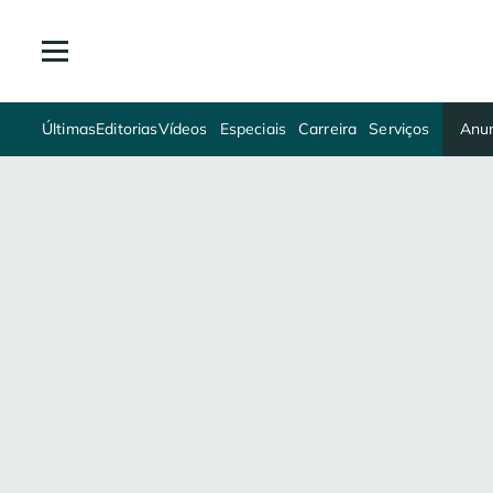
Últimas
Editorias
Vídeos
Especiais
Carreira
Serviços
Anun