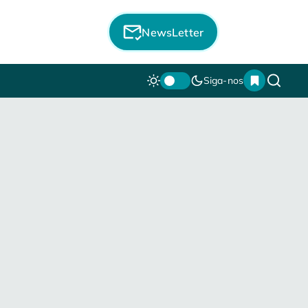
NewsLetter
Siga-nos