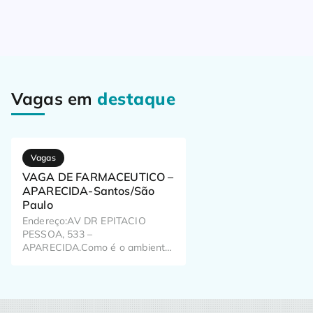
Vagas em
destaque
Vagas
VAGA DE FARMACEUTICO –
APARECIDA-Santos/São
Paulo
Endereço:AV DR EPITACIO
PESSOA, 533 –
APARECIDA.Como é o ambiente
de trabalho? Já pensou como o
seu trabalho pode impactar o dia
a dia de milhões de brasileiros?
Aqui, a gente pensa nisso todos