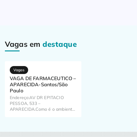
Vagas em
destaque
Vagas
VAGA DE FARMACEUTICO –
APARECIDA-Santos/São
Paulo
Endereço:AV DR EPITACIO
PESSOA, 533 –
APARECIDA.Como é o ambiente
de trabalho? Já pensou como o
seu trabalho pode impactar o dia
a dia de milhões de brasileiros?
Aqui, a gente pensa nisso todos