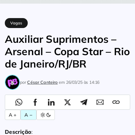
Home
Vagas
Auxiliar Suprimentos – Arsenal – Copa Star – Ri
Vagas
Auxiliar Suprimentos –
Arsenal – Copa Star – Rio
de Janeiro/RJ/BR
por
César Canteiro
em
26/03/25 às 14:16
A +
A −
Descrição
: