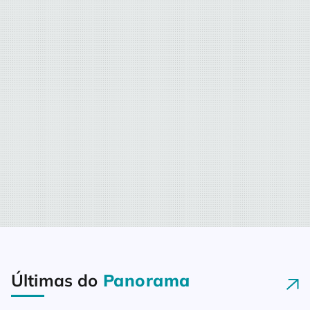
Aqui, a gente pensa nisso todos
os dias!Temos em nossa fórmula
colaboradores especiais e é com
eles que aprendemos a dar o
nosso melhor diariamente, nos
dedicando […]
Últimas do
Panorama