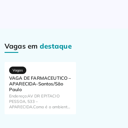
Vagas em
destaque
Vagas
VAGA DE FARMACEUTICO –
APARECIDA-Santos/São
Paulo
Endereço:AV DR EPITACIO
PESSOA, 533 –
APARECIDA.Como é o ambiente
de trabalho? Já pensou como o
seu trabalho pode impactar o dia
a dia de milhões de brasileiros?