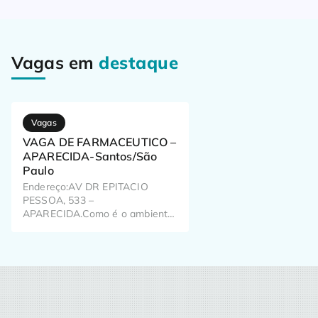
Vagas em
destaque
Vagas
VAGA DE FARMACEUTICO –
APARECIDA-Santos/São
Paulo
Endereço:AV DR EPITACIO
PESSOA, 533 –
APARECIDA.Como é o ambiente
de trabalho? Já pensou como o
seu trabalho pode impactar o dia
a dia de milhões de brasileiros?
Aqui, a gente pensa nisso todos
os dias!Temos em nossa fórmula
colaboradores especiais e é com
eles que aprendemos a dar o