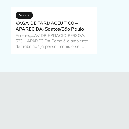
Vagas
VAGA DE FARMACEUTICO –
APARECIDA-Santos/São Paulo
Endereço:AV DR EPITACIO PESSOA,
533 – APARECIDA.Como é o ambiente
de trabalho? Já pensou como o seu
trabalho pode impactar o dia a dia de
milhões de brasileiros? Aqui, a gente
pensa nisso todos os dias!Temos em
nossa fórmula colaboradores especiais
e é com eles que aprendemos a dar o
nosso melhor diariamente, nos
dedicando […]