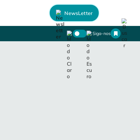
NewsLetter
Siga-nos