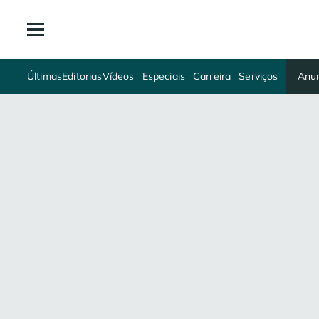
Últimas
Editorias
Vídeos
Especiais
Carreira
Serviços
Anun