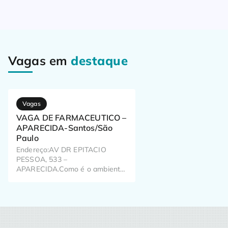
Vagas em
destaque
Vagas
VAGA DE FARMACEUTICO –
APARECIDA-Santos/São
Paulo
Endereço:AV DR EPITACIO
PESSOA, 533 –
APARECIDA.Como é o ambiente
de trabalho? Já pensou como o
seu trabalho pode impactar o dia
a dia de milhões de brasileiros?
Aqui, a gente pensa nisso todos
os dias!Temos em nossa fórmula
colaboradores especiais e é com