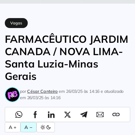
Home
Vagas
FARMACÊUTICO JARDIM CANADA / NOVA LIMA-
Vagas
FARMACÊUTICO JARDIM
CANADA / NOVA LIMA-
Santa Luzia-Minas
Gerais
por
César Canteiro
em
26/03/25 às 14:16
e atualizado
em
26/03/25 às 14:16
A +
A −