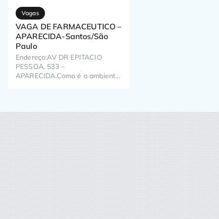
Vagas
VAGA DE FARMACEUTICO –
APARECIDA-Santos/São
Paulo
Endereço:AV DR EPITACIO
PESSOA, 533 –
APARECIDA.Como é o ambiente
de trabalho? Já pensou como o
seu trabalho pode impactar o dia
a dia de milhões de brasileiros?
Aqui, a gente pensa nisso todos
os dias!Temos em nossa fórmula
colaboradores especiais e é com
eles que aprendemos a dar o
nosso melhor diariamente, nos
dedicando […]