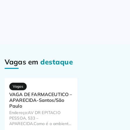
Vagas em
destaque
Vagas
VAGA DE FARMACEUTICO –
APARECIDA-Santos/São
Paulo
Endereço:AV DR EPITACIO
PESSOA, 533 –
APARECIDA.Como é o ambiente
de trabalho? Já pensou como o