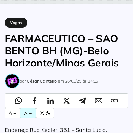
Home
Vagas
FARMACEUTICO – SAO BENTO BH (MG)-Belo Hor
Vagas
FARMACEUTICO – SAO
BENTO BH (MG)-Belo
Horizonte/Minas Gerais
por
César Canteiro
em
26/03/25 às 14:16
A +
A −
Endereço:Rua Kepler, 351 – Santa Lúcia.