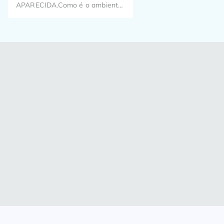
APARECIDA.Como é o ambiente
de trabalho? Já pensou como o
seu trabalho pode impactar o dia
a dia de milhões de brasileiros?
Aqui, a gente pensa nisso todos
os dias!Temos em nossa fórmula
colaboradores especiais e é com
eles que aprendemos a dar o
nosso melhor diariamente, nos
dedicando […]