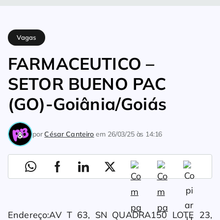
Home
Vagas
FARMACEUTICO – SETOR BUENO PAC (GO)-Goi
Vagas
FARMACEUTICO –
SETOR BUENO PAC
(GO)-Goiânia/Goiás
por
César Canteiro
em
26/03/25 às 14:16
Endereço:AV T 63, SN QUADRA150 LOTE 23,