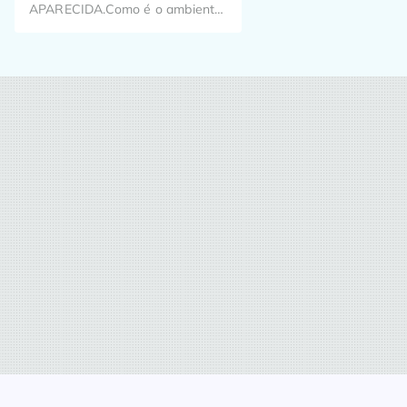
APARECIDA.Como é o ambiente
de trabalho? Já pensou como o
seu trabalho pode impactar o dia
a dia de milhões de brasileiros?
Aqui, a gente pensa nisso todos
os dias!Temos em nossa fórmula
colaboradores especiais e é com
eles que aprendemos a dar o
nosso melhor diariamente, nos
dedicando […]