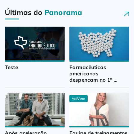
Últimas do
Panorama
Teste
Farmacêuticas 
americanas 
despencam no 1º 
trimestre
VaiVém
Após aceleração, 
Equipe de treinamentos 