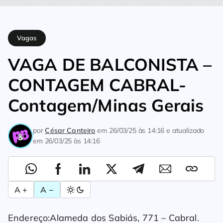
Home
Vagas
VAGA DE BALCONISTA – CONTAGEM CABRAL-C
Vagas
VAGA DE BALCONISTA –
CONTAGEM CABRAL-
Contagem/Minas Gerais
por
César Canteiro
em
26/03/25 às 14:16
e atualizado
em
26/03/25 às 14:16
A +
A −
Endereço:Alameda dos Sabiás, 771 – Cabral.