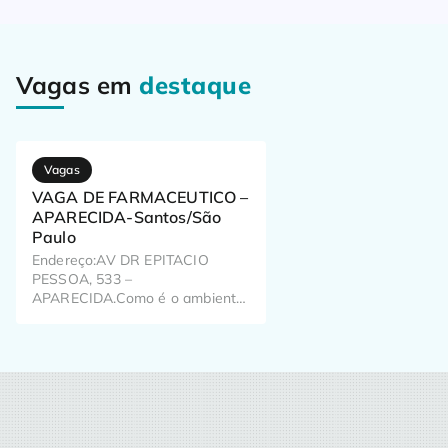
Vagas em
destaque
Vagas
VAGA DE FARMACEUTICO –
APARECIDA-Santos/São
Paulo
Endereço:AV DR EPITACIO
PESSOA, 533 –
APARECIDA.Como é o ambiente
de trabalho? Já pensou como o
seu trabalho pode impactar o dia
a dia de milhões de brasileiros?
Aqui, a gente pensa nisso todos
os dias!Temos em nossa fórmula
colaboradores especiais e é com
eles que aprendemos a dar o