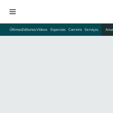
Últimas
Editorias
Vídeos
Especiais
Carreira
Serviços
Anun