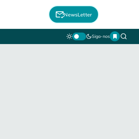
NewsLetter
Siga-nos